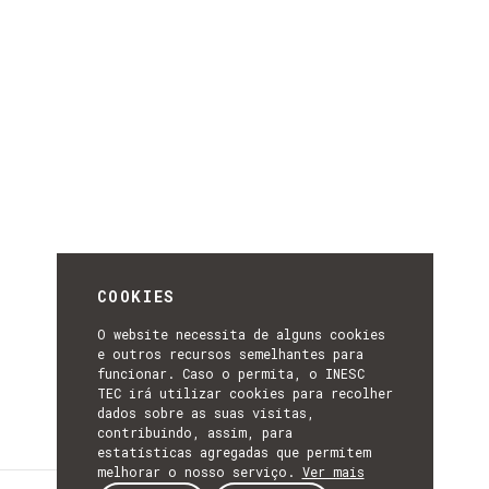
COOKIES
O website necessita de alguns cookies
e outros recursos semelhantes para
funcionar. Caso o permita, o INESC
TEC irá utilizar cookies para recolher
dados sobre as suas visitas,
contribuindo, assim, para
estatísticas agregadas que permitem
melhorar o nosso serviço.
Ver mais