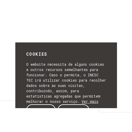
COOKIES
O website necessita de alguns cookies
e outros recursos semelhantes para
funcionar. Caso o permita, o INESC
TEC irá utilizar cookies para recolher
dados sobre as suas visitas,
contribuindo, assim, para
estatísticas agregadas que permitem
melhorar o nosso serviço.
Ver mais
notícias
ACEITAR
REJEITAR
NOTÍCIAS