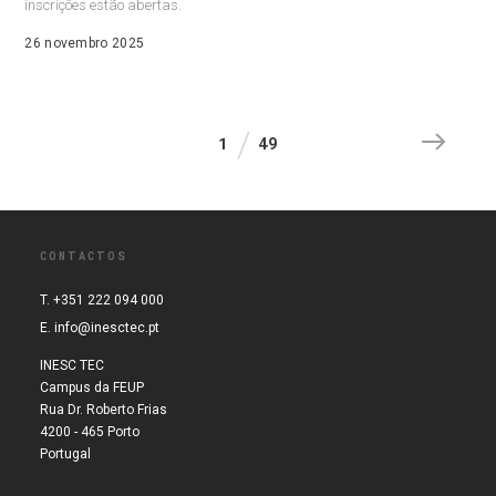
inscrições estão abertas.
26 novembro 2025
1
49
CONTACTOS
T. +351 222 094 000
E.
info@inesctec.pt
INESC TEC
Campus da FEUP
Rua Dr. Roberto Frias
4200 - 465 Porto
Portugal