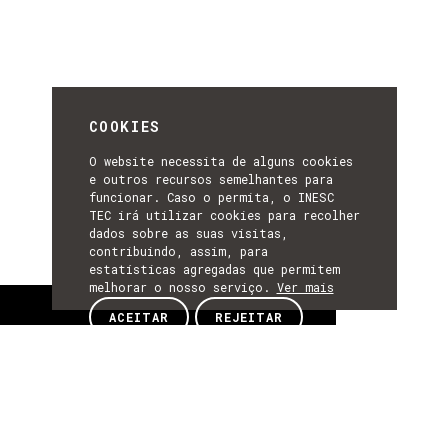
COOKIES
O website necessita de alguns cookies
e outros recursos semelhantes para
funcionar. Caso o permita, o INESC
TEC irá utilizar cookies para recolher
dados sobre as suas visitas,
contribuindo, assim, para
estatísticas agregadas que permitem
melhorar o nosso serviço.
Ver mais
Sobre
ACEITAR
REJEITAR
SOBRE