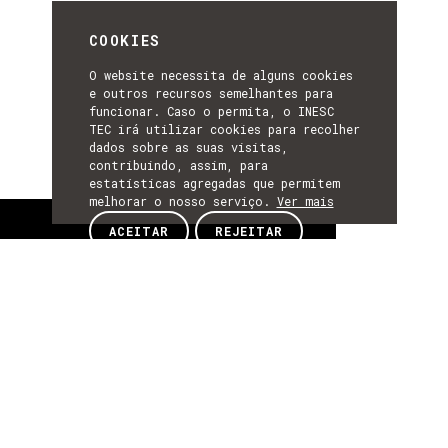
COOKIES
O website necessita de alguns cookies
e outros recursos semelhantes para
funcionar. Caso o permita, o INESC
TEC irá utilizar cookies para recolher
dados sobre as suas visitas,
contribuindo, assim, para
estatísticas agregadas que permitem
melhorar o nosso serviço.
Ver mais
Sobre
ACEITAR
REJEITAR
SOBRE