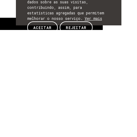
dados sobre as suas visitas,
contribuindo, assim, para
estatísticas agregadas que permitem
melhorar o nosso serviço.
Ver mais
Sobre
ACEITAR
REJEITAR
SOBRE
Sobre
Faz parte do Serviço de Comunicação do INESC