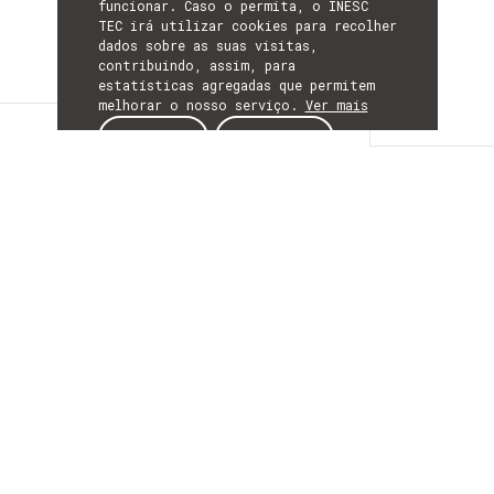
funcionar. Caso o permita, o INESC
TEC irá utilizar cookies para recolher
dados sobre as suas visitas,
contribuindo, assim, para
estatísticas agregadas que permitem
melhorar o nosso serviço.
Ver mais
notícias
ACEITAR
REJEITAR
NOTÍCIAS