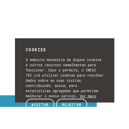
COOKIES
O website necessita de alguns cookies
e outros recursos semelhantes para
funcionar. Caso o permita, o INESC
TEC irá utilizar cookies para recolher
dados sobre as suas visitas,
contribuindo, assim, para
estatísticas agregadas que permitem
melhorar o nosso serviço.
Ver mais
Tópicos de interesse
ACEITAR
REJEITAR
TÓPICOS