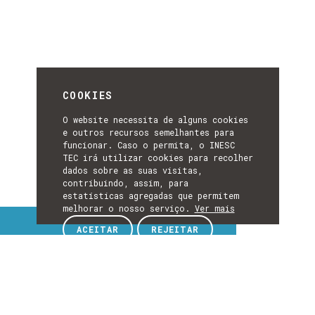
COOKIES
O website necessita de alguns cookies
e outros recursos semelhantes para
funcionar. Caso o permita, o INESC
TEC irá utilizar cookies para recolher
dados sobre as suas visitas,
contribuindo, assim, para
estatísticas agregadas que permitem
melhorar o nosso serviço.
Ver mais
Tópicos de interesse
ACEITAR
REJEITAR
TÓPICOS
EXPLORE TÓPICOS DE INTERESSE