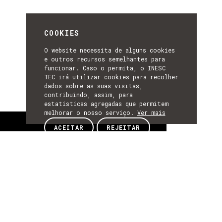
COOKIES
O website necessita de alguns cookies
e outros recursos semelhantes para
funcionar. Caso o permita, o INESC
TEC irá utilizar cookies para recolher
dados sobre as suas visitas,
contribuindo, assim, para
estatísticas agregadas que permitem
melhorar o nosso serviço.
Ver mais
Sobre
ACEITAR
REJEITAR
SOBRE