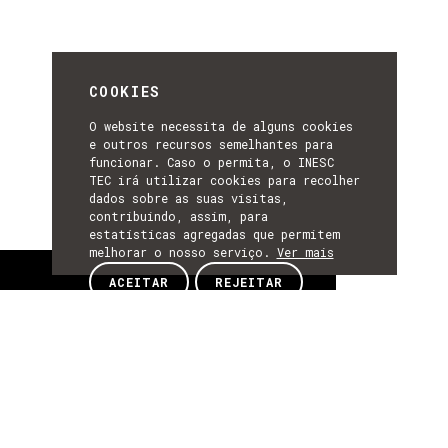
COOKIES
O website necessita de alguns cookies
e outros recursos semelhantes para
funcionar. Caso o permita, o INESC
TEC irá utilizar cookies para recolher
dados sobre as suas visitas,
contribuindo, assim, para
estatísticas agregadas que permitem
melhorar o nosso serviço.
Ver mais
Sobre
ACEITAR
REJEITAR
SOBRE