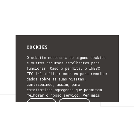
COOKIES
O website necessita de alguns cookies
e outros recursos semelhantes para
funcionar. Caso o permita, o INESC
TEC irá utilizar cookies para recolher
dados sobre as suas visitas,
contribuindo, assim, para
estatísticas agregadas que permitem
melhorar o nosso serviço.
Ver mais
Detalhes
ACEITAR
REJEITAR
DETALHES