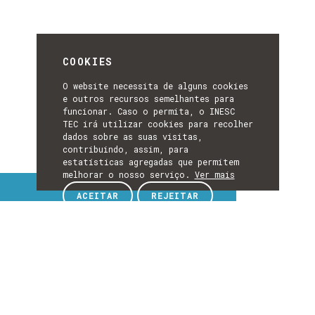
COOKIES
O website necessita de alguns cookies
e outros recursos semelhantes para
funcionar. Caso o permita, o INESC
TEC irá utilizar cookies para recolher
dados sobre as suas visitas,
contribuindo, assim, para
estatísticas agregadas que permitem
melhorar o nosso serviço.
Ver mais
Tópicos de interesse
ACEITAR
REJEITAR
TÓPICOS
DE
EXPLORE TÓPICOS DE INTERESSE