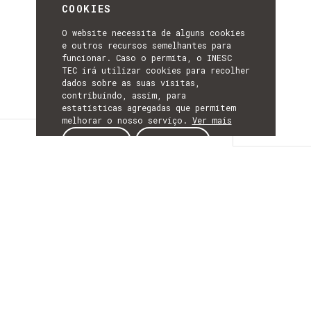
COOKIES
O website necessita de alguns cookies
e outros recursos semelhantes para
funcionar. Caso o permita, o INESC
TEC irá utilizar cookies para recolher
dados sobre as suas visitas,
contribuindo, assim, para
estatísticas agregadas que permitem
melhorar o nosso serviço.
Ver mais
Detalhes
ACEITAR
REJEITAR
DETALHES
Mais Informação