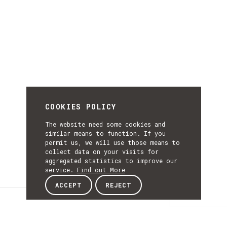
COOKIES POLICY
The website need some cookies and
similar means to function. If you
permit us, we will use those means to
collect data on your visits for
aggregated statistics to improve our
service.
Find out More
ACCEPT
REJECT
Details