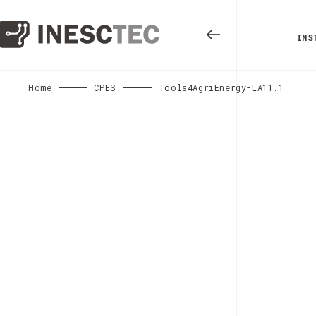
INS
Home
CPES
Tools4AgriEnergy-LA11.1