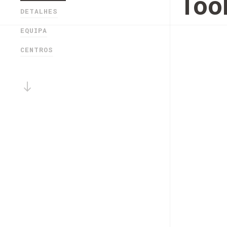
Too
DETALHES
EQUIPA
CENTROS