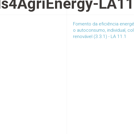
ls4AgriEnergy-LA11
Fomento da eficiência energé
o autoconsumo, individual, c
renovável (3.3.1) - LA 11.1