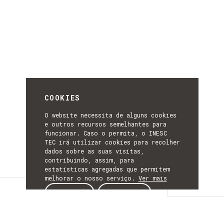
COOKIES
O website necessita de alguns cookies
e outros recursos semelhantes para
funcionar. Caso o permita, o INESC
TEC irá utilizar cookies para recolher
dados sobre as suas visitas,
contribuindo, assim, para
estatísticas agregadas que permitem
melhorar o nosso serviço.
Ver mais
Descrição
ACEITAR
REJEITAR