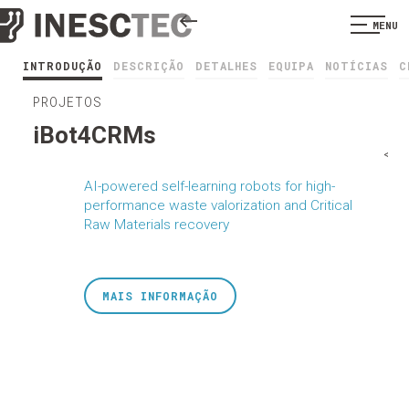
MENU
INTRODUÇÃO
DESCRIÇÃO
DETALHES
EQUIPA
NOTÍCIAS
C
PROJETOS
iBot4CRMs
<
AI-powered self-learning robots for high-
performance waste valorization and Critical
Raw Materials recovery
MAIS INFORMAÇÃO