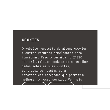
COOKIES
O website necessita de alguns cookies
e outros recursos semelhantes para
funcionar. Caso o permita, o INESC
TEC irá utilizar cookies para recolher
dados sobre as suas visitas,
contribuindo, assim, para
estatísticas agregadas que permitem
melhorar o nosso serviço.
Ver mais
Descrição
ACEITAR
REJEITAR
DESCRIÇÃO