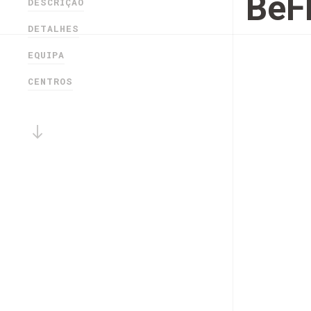
BeFl
DESCRIÇÃO
DETALHES
EQUIPA
CENTROS