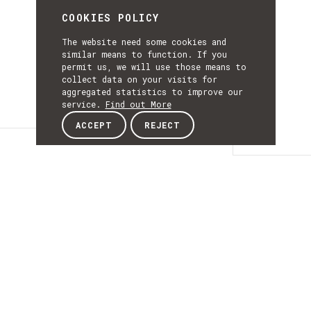
COOKIES POLICY
The website need some cookies and
similar means to function. If you
permit us, we will use those means to
collect data on your visits for
aggregated statistics to improve our
service.
Find out More
ACCEPT
REJECT
Details
DETAILS
Details