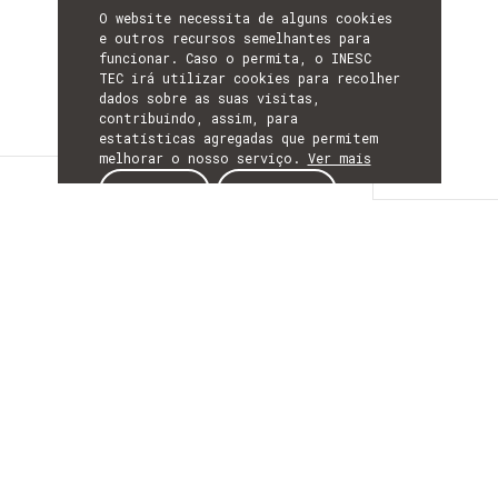
O website necessita de alguns cookies
e outros recursos semelhantes para
funcionar. Caso o permita, o INESC
TEC irá utilizar cookies para recolher
dados sobre as suas visitas,
contribuindo, assim, para
estatísticas agregadas que permitem
melhorar o nosso serviço.
Ver mais
Detalhes
ACEITAR
REJEITAR
DETALHES
Mais Informação
ACRÓNIMO