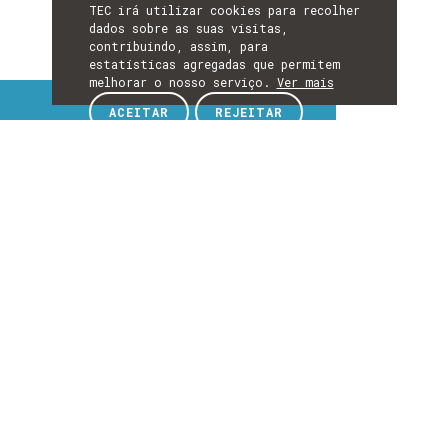
TEC irá utilizar cookies para recolher
dados sobre as suas visitas,
contribuindo, assim, para
estatísticas agregadas que permitem
melhorar o nosso serviço.
Ver mais
Tópicos de interesse
ACEITAR
REJEITAR
TÓPICOS
DE
EXPLORE TÓPICOS DE INTERESSE
INTERESSE
Detalhes
DETALHES