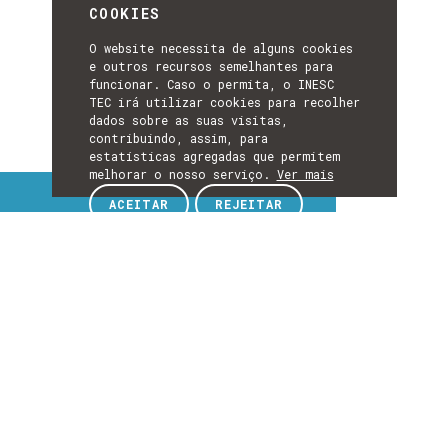
COOKIES
O website necessita de alguns cookies
e outros recursos semelhantes para
funcionar. Caso o permita, o INESC
TEC irá utilizar cookies para recolher
dados sobre as suas visitas,
contribuindo, assim, para
estatísticas agregadas que permitem
melhorar o nosso serviço.
Ver mais
Tópicos de interesse
ACEITAR
REJEITAR
TÓPICOS
DE
EXPLORE TÓPICOS DE INTERESSE
INTERESSE
Detalhes