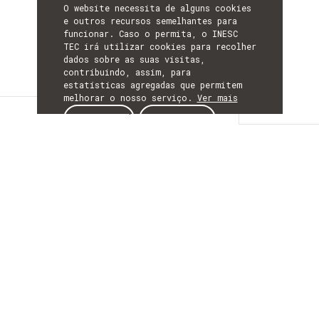
O website necessita de alguns cookies
e outros recursos semelhantes para
funcionar. Caso o permita, o INESC
TEC irá utilizar cookies para recolher
dados sobre as suas visitas,
contribuindo, assim, para
estatísticas agregadas que permitem
melhorar o nosso serviço.
Ver mais
Descrição
ACEITAR
REJEITAR
DESCRIÇÃO
Desenvolvimento e
implementação de
tecnologias
inteligentes e