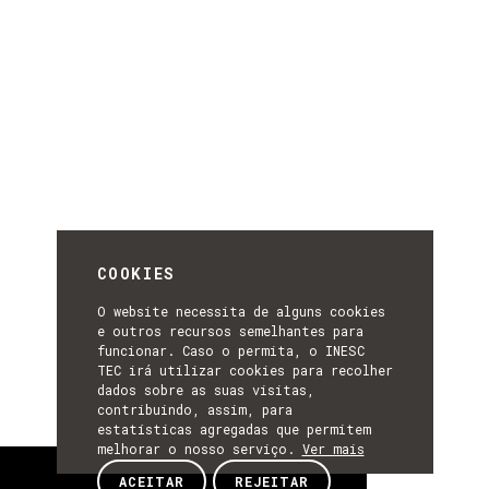
COOKIES
O website necessita de alguns cookies
e outros recursos semelhantes para
funcionar. Caso o permita, o INESC
TEC irá utilizar cookies para recolher
dados sobre as suas visitas,
contribuindo, assim, para
estatísticas agregadas que permitem
melhorar o nosso serviço.
Ver mais
Sobre
ACEITAR
REJEITAR