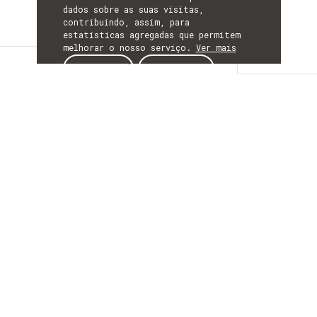
dados sobre as suas visitas,
contribuindo, assim, para
estatísticas agregadas que permitem
melhorar o nosso serviço.
Ver mais
Descrição
ACEITAR
REJEITAR
DESCRIÇÃO
Atlantic Tracking
with Lightwave
Acoustic Sensing
O ATLAS utiliza cabos submarinos de
telecomunicações já existentes de uma