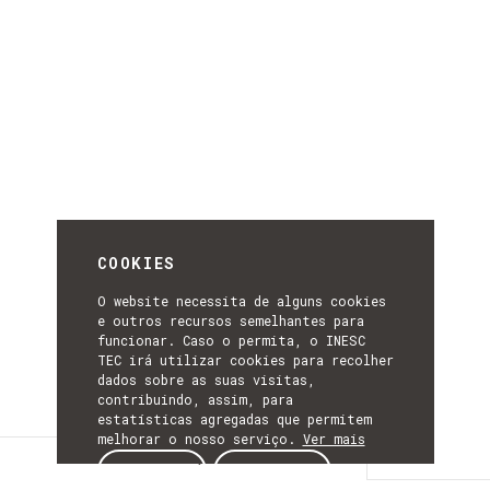
COOKIES
O website necessita de alguns cookies
e outros recursos semelhantes para
funcionar. Caso o permita, o INESC
TEC irá utilizar cookies para recolher
dados sobre as suas visitas,
contribuindo, assim, para
estatísticas agregadas que permitem
melhorar o nosso serviço.
Ver mais
Descrição
ACEITAR
REJEITAR