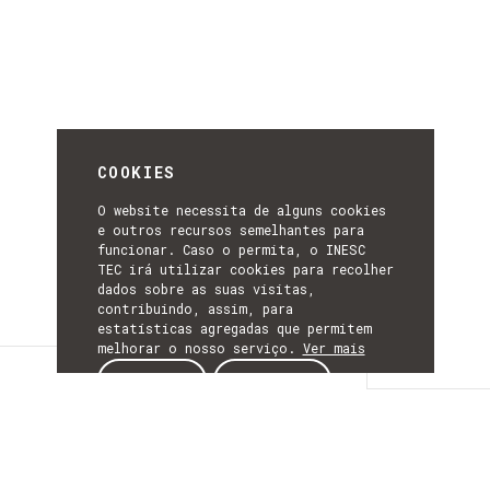
COOKIES
O website necessita de alguns cookies
e outros recursos semelhantes para
funcionar. Caso o permita, o INESC
TEC irá utilizar cookies para recolher
dados sobre as suas visitas,
contribuindo, assim, para
estatísticas agregadas que permitem
melhorar o nosso serviço.
Ver mais
Detalhes
ACEITAR
REJEITAR
DETALHES