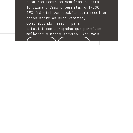
e outros recursos semelhantes para
funcionar. Caso o permita, o INESC
TEC irá utilizar cookies para recolher
dados sobre as suas visitas,
contribuindo, assim, para
estatísticas agregadas que permitem
melhorar o nosso serviço.
Ver mais
Descrição
ACEITAR
REJEITAR
DESCRIÇÃO
Hydropower Extending
Power System
Flexibility
The overarching goal of the XFLEX project