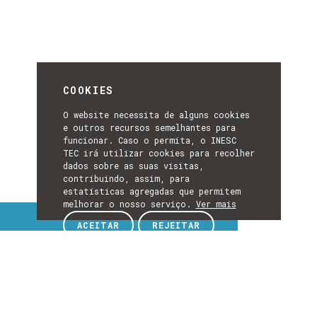
COOKIES
O website necessita de alguns cookies
e outros recursos semelhantes para
funcionar. Caso o permita, o INESC
TEC irá utilizar cookies para recolher
dados sobre as suas visitas,
contribuindo, assim, para
estatísticas agregadas que permitem
melhorar o nosso serviço.
Ver mais
Tópicos de interesse
ACEITAR
REJEITAR
TÓPICOS
EXPLORE TÓPICOS DE INTERESSE