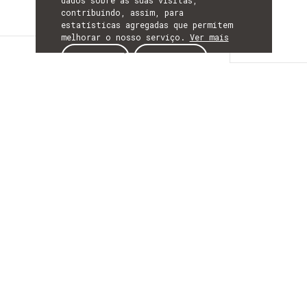
dados sobre as suas visitas,
contribuindo, assim, para
estatísticas agregadas que permitem
melhorar o nosso serviço.
Ver mais
Descrição
ACEITAR
REJEITAR
DESCRIÇÃO
Planeamento estático
e dinâmico da força
de trabalho
utilizando técnicas
avançadas de
otimização e