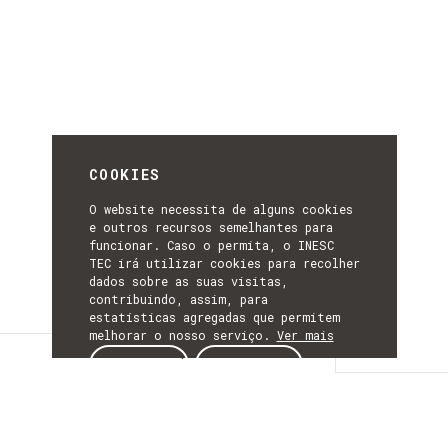
COOKIES
O website necessita de alguns cookies
e outros recursos semelhantes para
funcionar. Caso o permita, o INESC
TEC irá utilizar cookies para recolher
dados sobre as suas visitas,
contribuindo, assim, para
estatísticas agregadas que permitem
melhorar o nosso serviço.
Ver mais
Descrição
ACEITAR
REJEITAR
DESCRIÇÃO