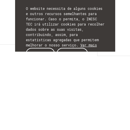
O website necessita de alguns cookies
e outros recursos semelhantes para
funcionar. Caso o permita, o INESC
TEC irá utilizar cookies para recolher
dados sobre as suas visitas,
contribuindo, assim, para
estatísticas agregadas que permitem
melhorar o nosso serviço.
Ver mais
Detalhes
ACEITAR
REJEITAR
DETALHES
Mais Informação
ACRÓNIMO