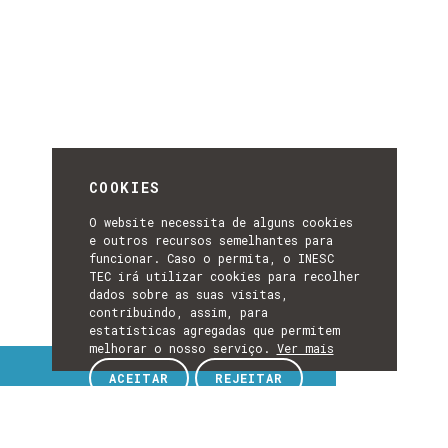
COOKIES
O website necessita de alguns cookies
e outros recursos semelhantes para
funcionar. Caso o permita, o INESC
TEC irá utilizar cookies para recolher
dados sobre as suas visitas,
contribuindo, assim, para
estatísticas agregadas que permitem
melhorar o nosso serviço.
Ver mais
Tópicos de interesse
ACEITAR
REJEITAR