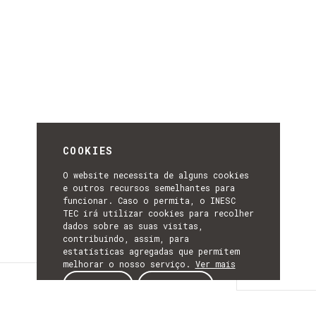
COOKIES
O website necessita de alguns cookies
e outros recursos semelhantes para
funcionar. Caso o permita, o INESC
TEC irá utilizar cookies para recolher
dados sobre as suas visitas,
contribuindo, assim, para
estatísticas agregadas que permitem
melhorar o nosso serviço.
Ver mais
Detalhes
ACEITAR
REJEITAR