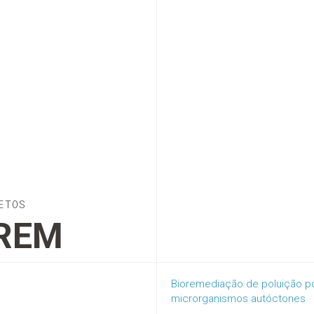
ETOS
REM
Bioremediação de poluição p
microrganismos autóctones