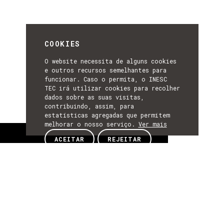
COOKIES
O website necessita de alguns cookies
e outros recursos semelhantes para
funcionar. Caso o permita, o INESC
TEC irá utilizar cookies para recolher
dados sobre as suas visitas,
contribuindo, assim, para
estatísticas agregadas que permitem
melhorar o nosso serviço.
Ver mais
Sobre
ACEITAR
REJEITAR
SOBRE