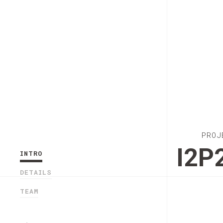
PROJ
I2P
INTRO
DETAILS
TEAM