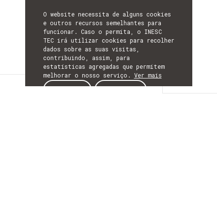
O website necessita de alguns cookies
e outros recursos semelhantes para
funcionar. Caso o permita, o INESC
TEC irá utilizar cookies para recolher
dados sobre as suas visitas,
contribuindo, assim, para
estatísticas agregadas que permitem
melhorar o nosso serviço.
Ver mais
Detalhes
ACEITAR
REJEITAR
DETALHES
Mais Informação
ACRÓNIMO