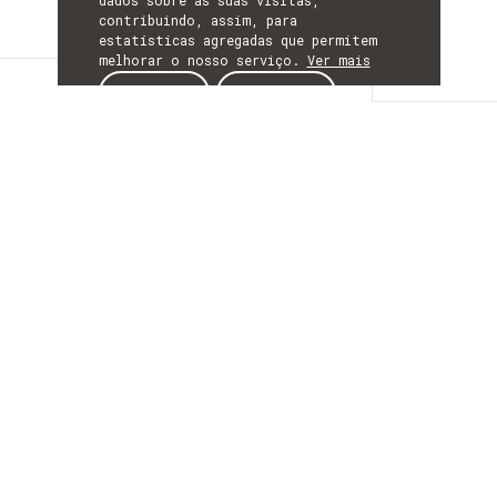
dados sobre as suas visitas,
contribuindo, assim, para
estatísticas agregadas que permitem
melhorar o nosso serviço.
Ver mais
Detalhes
ACEITAR
REJEITAR
DETALHES
Mais Informação
ACRÓNIMO
WaveSense
INÍCIO
01 outubro 2025