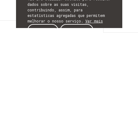
dados sobre as suas visitas,
contribuindo, assim, para
estatísticas agregadas que permitem
melhorar o nosso serviço.
Ver mais
Descrição
ACEITAR
REJEITAR
DESCRIÇÃO
Terahertz
reconfigurable
metasurfaces for
ultra-high rate
wireless