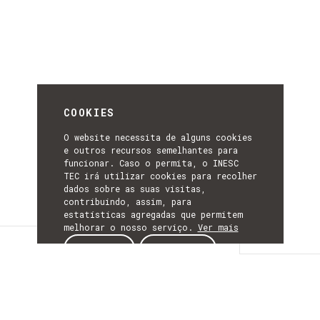
COOKIES
O website necessita de alguns cookies
e outros recursos semelhantes para
funcionar. Caso o permita, o INESC
TEC irá utilizar cookies para recolher
dados sobre as suas visitas,
contribuindo, assim, para
estatísticas agregadas que permitem
melhorar o nosso serviço.
Ver mais
Detalhes
ACEITAR
REJEITAR
DETALHES