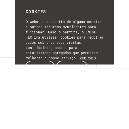
COOKIES
O website necessita de alguns cookies
e outros recursos semelhantes para
funcionar. Caso o permita, o INESC
TEC irá utilizar cookies para recolher
dados sobre as suas visitas,
contribuindo, assim, para
estatísticas agregadas que permitem
melhorar o nosso serviço.
Ver mais
Detalhes
ACEITAR
REJEITAR
DETALHES
Mais Informação