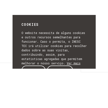
COOKIES
O website necessita de alguns cookies
e outros recursos semelhantes para
funcionar. Caso o permita, o INESC
TEC irá utilizar cookies para recolher
dados sobre as suas visitas,
contribuindo, assim, para
estatísticas agregadas que permitem
melhorar o nosso serviço.
Ver mais
Detalhes
ACEITAR
REJEITAR
DETALHES