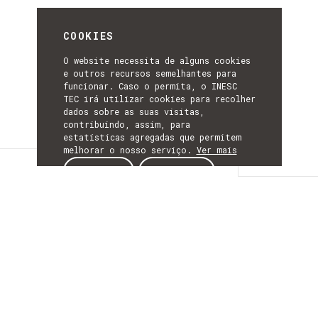
COOKIES
O website necessita de alguns cookies
e outros recursos semelhantes para
funcionar. Caso o permita, o INESC
TEC irá utilizar cookies para recolher
dados sobre as suas visitas,
contribuindo, assim, para
estatísticas agregadas que permitem
melhorar o nosso serviço.
Ver mais
Detalhes
ACEITAR
REJEITAR
DETALHES
Mais Informação