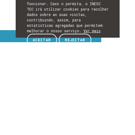
funcionar. Caso o permita, o INESC
TEC irá utilizar cookies para recolher
dados sobre as suas visitas,
contribuindo, assim, para
estatísticas agregadas que permitem
melhorar o nosso serviço.
Ver mais
Tópicos de interesse
ACEITAR
REJEITAR
TÓPICOS
DE
EXPLORE TÓPICOS DE INTERESSE
INTERESSE
Detalhes
DETALHES