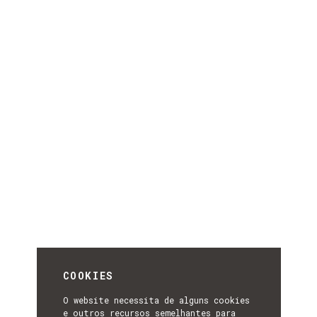
COOKIES
O website necessita de alguns cookies
e outros recursos semelhantes para