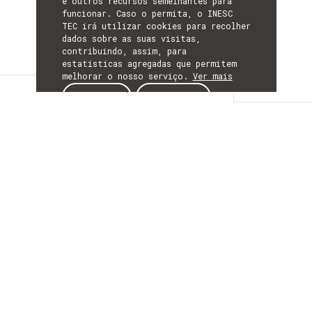
e outros recursos semelhantes para
funcionar. Caso o permita, o INESC
TEC irá utilizar cookies para recolher
dados sobre as suas visitas,
contribuindo, assim, para
estatísticas agregadas que permitem
melhorar o nosso serviço.
Ver mais
Descrição
ACEITAR
REJEITAR
DESCRIÇÃO
Grapes By-ProdUcts
High-Value UPcycling
O projeto GrapeUP apresenta como
principal objetivo investigar e desenvolver