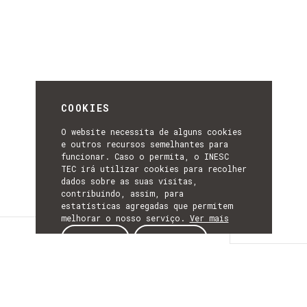
COOKIES
O website necessita de alguns cookies
e outros recursos semelhantes para
funcionar. Caso o permita, o INESC
TEC irá utilizar cookies para recolher
dados sobre as suas visitas,
contribuindo, assim, para
estatísticas agregadas que permitem
melhorar o nosso serviço.
Ver mais
Detalhes
ACEITAR
REJEITAR
DETALHES