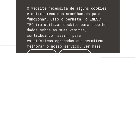
O website necessita de alguns cookies
e outros recursos semelhantes para
funcionar. Caso o permita, o INESC
TEC irá utilizar cookies para recolher
dados sobre as suas visitas,
contribuindo, assim, para
estatísticas agregadas que permitem
melhorar o nosso serviço.
Ver mais
Descrição
ACEITAR
REJEITAR
DESCRIÇÃO
Electric Field-
Assisted
Immobilization of