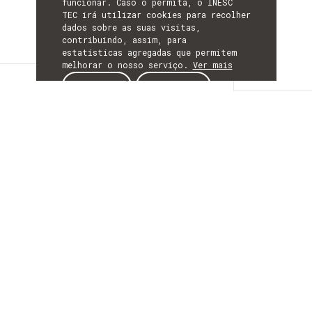
funcionar. Caso o permita, o INESC
TEC irá utilizar cookies para recolher
dados sobre as suas visitas,
contribuindo, assim, para
estatísticas agregadas que permitem
melhorar o nosso serviço.
Ver mais
Descrição
ACEITAR
REJEITAR
DESCRIÇÃO
Energy Communities
excellence Hubs:
catalyzing energy
innOvation
ecosystems